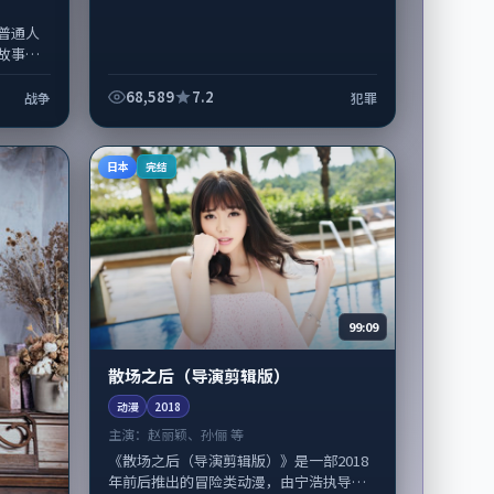
普通人
故事，
噱头。
奕...
68,589
7.2
战争
犯罪
日本
完结
99:09
散场之后（导演剪辑版）
动漫
2018
主演：
赵丽颖、孙俪 等
《散场之后（导演剪辑版）》是一部2018
年前后推出的冒险类动漫，由宁浩执导，