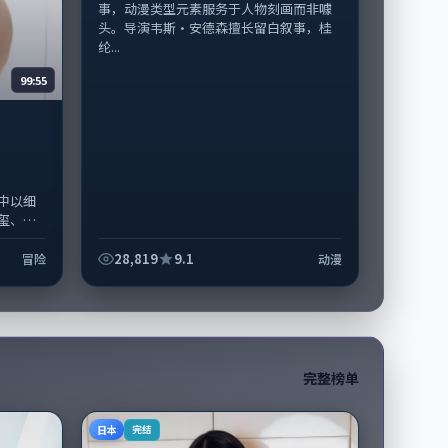
事，动漫类型元素服务于人物刻画而非噱
头。导演韦斯·安德森擅长留白叙事，桂
纶...
99:55
中以细
玺、周
摄及后
..
28,819
9.1
冒险
动漫
完整榜单
日本
完结