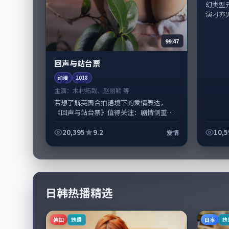
幻类型
演刁亦
99:47
回声与站台票
动漫
2018
主演：
木村拓哉、赵丽颖 等
若想了解英国合拍语境下的爱情表达，
《回声与站台票》值得关注：剧情侧重人
物动机与生活细节的咬合，木村拓哉、赵
丽颖与配角群戏并重。影片2018年面世...
20,395
9.2
10,5
爱情
日韩热播精选
韩国
日本
独播
独