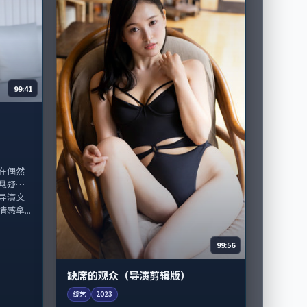
99:41
在偶然
悬疑类
导演文
拿...
99:56
缺席的观众（导演剪辑版）
综艺
2023