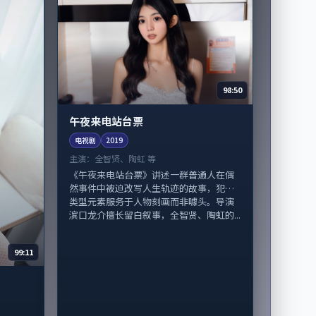
98:50
午夜来电站台票
电视剧
2019
主演：
全智贤、陶虹 等
《午夜来电站台票》讲述一群普通人在偶
然事件中被迫改写人生轨迹的故事，犯罪
类型元素服务于人物刻画而非噱头。导演
滨口龙介擅长留白叙事，全智贤、陶虹的...
99:11