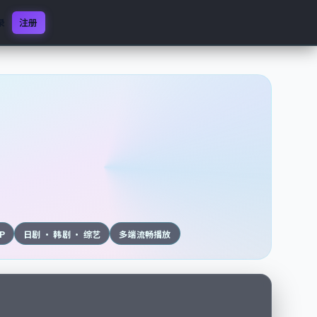
录
注册
0P
日剧 · 韩剧 · 综艺
多端流畅播放