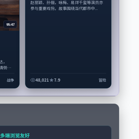
赵丽颖、孙俪，咏梅、易烊千玺等演员亦
参与重要戏份。故事围绕当代都市中...
95:47
达，
情侧重
宇、全
世...
48,021
7.9
战争
冒险
多端浏览友好