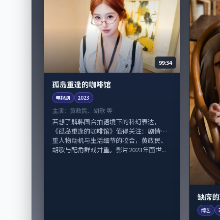
99:34
孤岛重逢的咖啡馆
电视剧
2023
主演：
黄政民、胡歌 等
若想了解韩国合拍语境下的科幻表达，
《孤岛重逢的咖啡馆》值得关注：剧情侧
重人物动机与生活细节的咬合，黄政民、
胡歌与配角群戏并重。影片2023年面世...
缺席的
综艺