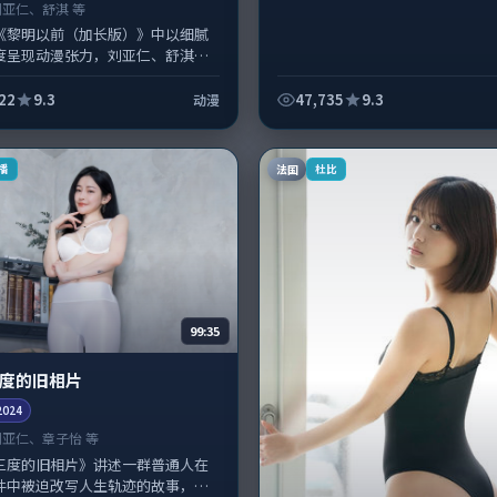
刘亚仁、舒淇 等
《黎明以前（加长版）》中以细腻
度呈现动漫张力，刘亚仁、舒淇领
演层次丰富。影片拍摄及后期主要
湾完成制作协同，2025-0...
22
9.3
47,735
9.3
动漫
法国
播
杜比
99:35
度的旧相片
2024
刘亚仁、章子怡 等
三度的旧相片》讲述一群普通人在
件中被迫改写人生轨迹的故事，科