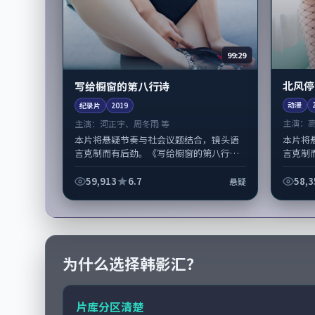
99:29
北风停
写给橱窗的第八行诗
动漫
纪录片
2019
主演：
主演：
河正宇、周冬雨 等
本片将
本片将悬疑节奏与社会议题结合，镜头语
言克制
言克制而有后劲。《写给橱窗的第八行
掌舵，
诗》由郭帆掌舵，河正宇、周冬雨担纲主
音设计
线；取景与声音设计凸显日本城市质感，
59,913
6.7
58,3
悬疑
适...
为什么选择韩影汇？
片库分区清楚