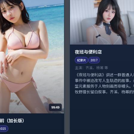
夜班与便利店
纪录片
2017
主演：
齐溪、杨幂 等
《夜班与便利店》讲述一群普通人
事件中被迫改写人生轨迹的故事，
型元素服务于人物刻画而非噱头。
牧野擅长留白叙事，齐溪、杨幂的情感
99:49
前（加长版）
2025