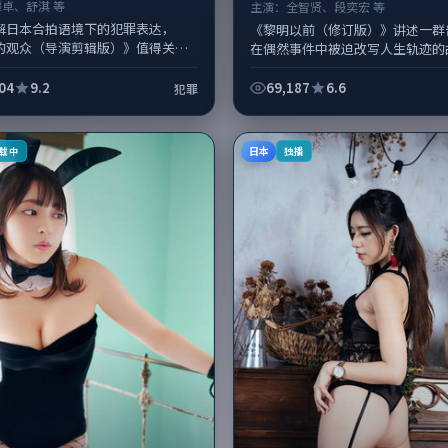
谭卓、舒淇 等
主演：
全智贤、段奕宏 等
解日本合拍语境下的犯罪表达，
《黎明以前（修订版）》讲述一群
的观众（导演剪辑版）》值得关
在偶然事件中被迫改写人生轨迹的
情侧重人物动机与生活细节的咬
战争类型元素服务于人物刻画而非
卓、舒淇与配角群戏并重。影片
导演刁亦男擅长留白叙事，全智贤、段
04
9.2
69,187
6.6
犯罪
日本
载中
独播