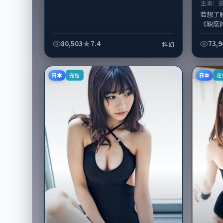
主演：
若想了
《缺席
注：剧
合，谭
80,503
7.4
73,9
科幻
2023...
日本
日本
完结
连