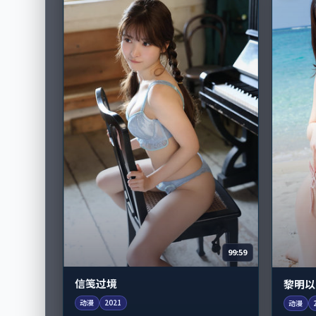
99:59
信笺过境
黎明以
动漫
2021
动漫