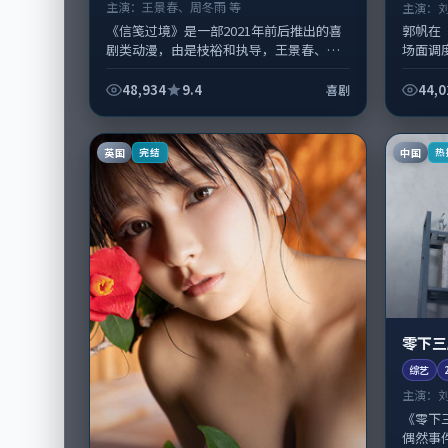
主演：
王景春、周冬雨 等
主演：
《信笺过境》是一部2021年前后推出的喜
郭帆在
剧类动漫，由是枝裕和执导，王景春、周
场面调
冬雨，朱一龙、松坂桃李等演员亦参与重
衔的表
要戏份。故事围绕当代都市中的抉择...
在中国台
48,934
9.4
44,0
喜剧
英国
中国
完结
热
零下三
综艺
主演：
《零下
偶然事