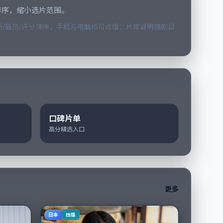
排序，缩小选片范围。
/最热/评分排序，手机与电脑均可点播；片库说明随剧目
口碑片单
高分精选入口
更多
日本
独播