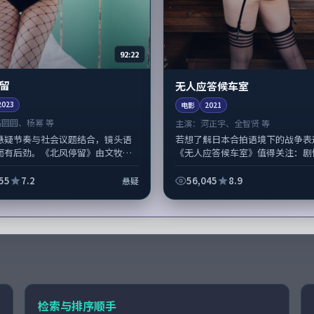
92:22
留
无人应答候车室
2023
电影
2021
高圆圆、杨幂 等
主演：
河正宇、全智贤 等
悬疑节奏与社会议题结合，镜头语
若想了解日本合拍语境下的战争表
而有后劲。《北风停留》由文牧野
《无人应答候车室》值得关注：剧
高圆圆、杨幂担纲主线；取景与声
人物动机与生活细节的咬合，河正
凸显日本城市质感，适合偏好写实...
智贤与配角群戏并重。影片2021年面
55
7.2
56,045
8.9
悬疑
检索与排序顺手