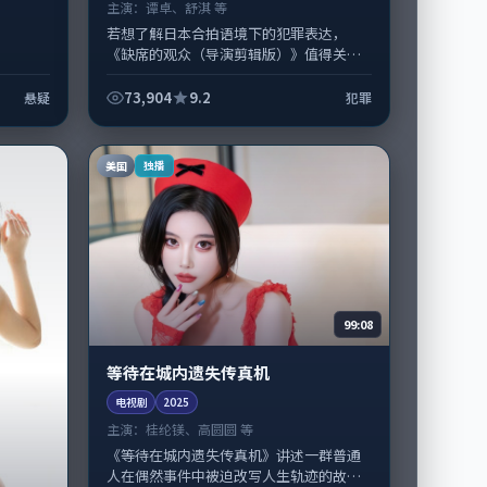
主演：
谭卓、舒淇 等
若想了解日本合拍语境下的犯罪表达，
《缺席的观众（导演剪辑版）》值得关
注：剧情侧重人物动机与生活细节的咬
合，谭卓、舒淇与配角群戏并重。影片
73,904
9.2
悬疑
犯罪
2023...
美国
独播
99:08
等待在城内遗失传真机
电视剧
2025
主演：
桂纶镁、高圆圆 等
《等待在城内遗失传真机》讲述一群普通
人在偶然事件中被迫改写人生轨迹的故